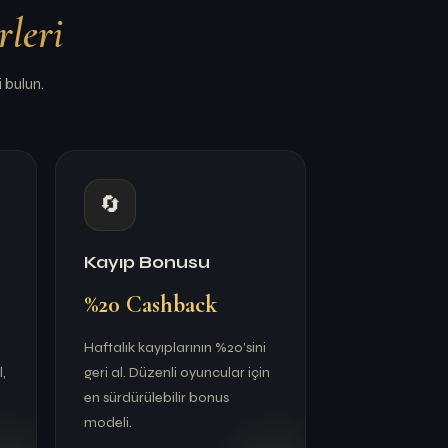
leri
i bulun.
🔄
Kayıp Bonusu
%20 Cashback
Haftalık kayıplarının %20'sini
,
geri al. Düzenli oyuncular için
en sürdürülebilir bonus
modeli.