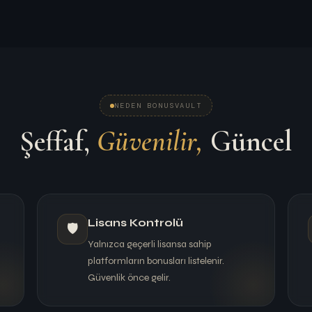
NEDEN BONUSVAULT
Şeffaf,
Güvenilir,
Güncel
Lisans Kontrolü
🛡️
Yalnızca geçerli lisansa sahip
platformların bonusları listelenir.
Güvenlik önce gelir.