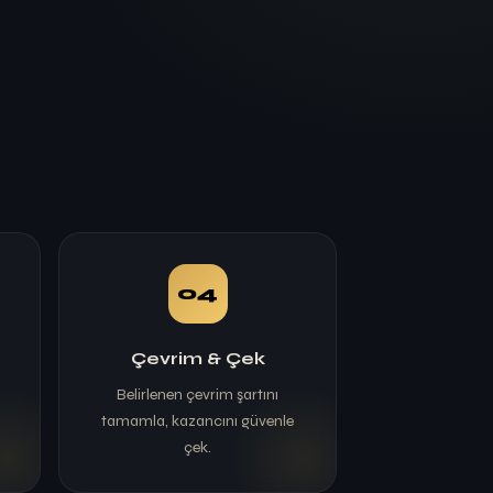
04
Çevrim & Çek
Belirlenen çevrim şartını
tamamla, kazancını güvenle
çek.