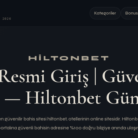
Kategoriler
Bonus 
I 2026
HILTONBET
Resmi Giriş | Güve
6 — Hiltonbet Gün
n güvenilir bahis sitesi hiltonbet, otellerinin online sitesidir. Hiltonb
ortalına güvenli bahisin adresine %100 doğru bilgiye anında ulaşı