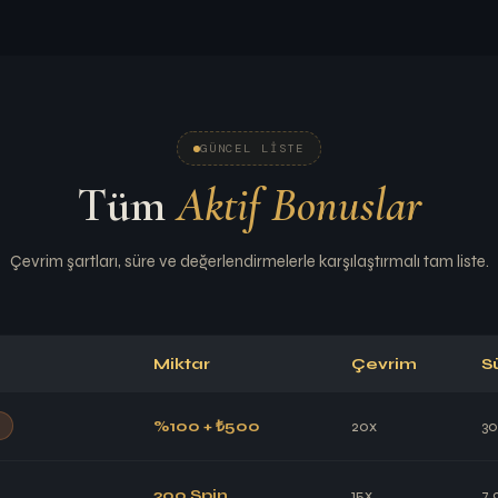
GÜNCEL LISTE
Tüm
Aktif Bonuslar
Çevrim şartları, süre ve değerlendirmelerle karşılaştırmalı tam liste.
Miktar
Çevrim
S
%100 + ₺500
20x
30
200 Spin
15x
7 