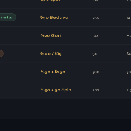
₺50 Bedava
25x
14
ETSIZ
%20 Geri
10x
Ha
₺100 / Kişi
5x
Sü
%50 + ₺250
30x
30
%30 + 50 Spin
20x
2 