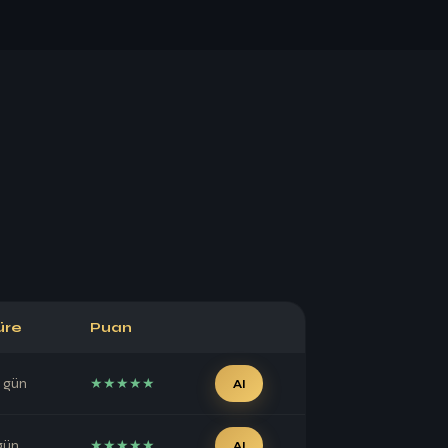
üre
Puan
 gün
★★★★★
Al
gün
★★★★★
Al