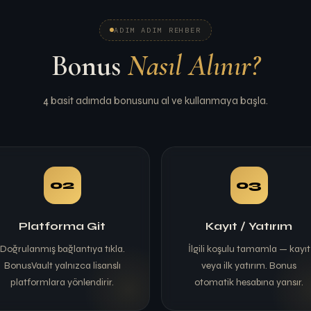
ADIM ADIM REHBER
Bonus
Nasıl Alınır?
4 basit adımda bonusunu al ve kullanmaya başla.
02
03
Platforma Git
Kayıt / Yatırım
Doğrulanmış bağlantıya tıkla.
İlgili koşulu tamamla — kayıt
BonusVault yalnızca lisanslı
veya ilk yatırım. Bonus
platformlara yönlendirir.
otomatik hesabına yansır.