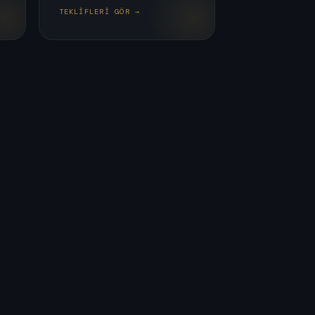
TEKLIFLERI GÖR →