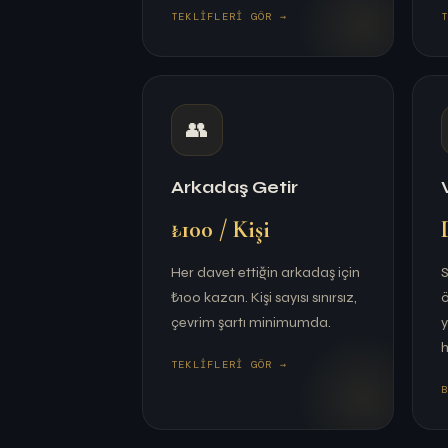
TEKLIFLERI GÖR →
T
👥
Arkadaş Getir
₺100 / Kişi
Her davet ettiğin arkadaş için
S
₺100 kazan. Kişi sayısı sınırsız,
ö
çevrim şartı minimumda.
y
h
TEKLIFLERI GÖR →
B