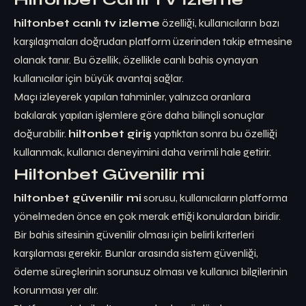
hiltonbet canlı tv izleme
özelliği, kullanıcıların bazı
karşılaşmaları doğrudan platform üzerinden takip etmesine
olanak tanır. Bu özellik, özellikle canlı bahis oynayan
kullanıcılar için büyük avantaj sağlar.
Maçı izleyerek yapılan tahminler, yalnızca oranlara
bakılarak yapılan işlemlere göre daha bilinçli sonuçlar
doğurabilir.
hiltonbet giriş
yaptıktan sonra bu özelliği
kullanmak, kullanıcı deneyimini daha verimli hale getirir.
Hiltonbet Güvenilir mi
hiltonbet güvenilir mi
sorusu, kullanıcıların platforma
yönelmeden önce en çok merak ettiği konulardan biridir.
Bir bahis sitesinin güvenilir olması için belirli kriterleri
karşılaması gerekir. Bunlar arasında sistem güvenliği,
ödeme süreçlerinin sorunsuz olması ve kullanıcı bilgilerinin
korunması yer alır.