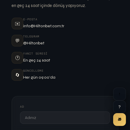
en geç 24 saat içinde dönüş yapıyoruz.
E-POSTA
✉️
info@Hiltonbet.com.tr
TELEGRAM
💬
@Hiltonbet
YANIT SÜRESI
🕐
En geç 24 saat
GÜNCELLEME
🔄
Her gün 09:00'da
↑
?
AD
🎁