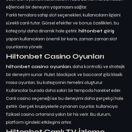
eğlenceli bir deneyim yaşamasını sağlar.
Farklı temalara sahip slot seçenekleri, kullanıcıların ilgisini
sürekli canlı tutar. Görsel efektler ve bonus özellikleri, bu
kategoriyi daha dinamik hale getirir.
hiltonbet giriş
yapan kullanıcıların önemli bir kısmı, zaman zaman slot
oyunlarına yönelir.
Hiltonbet Casino Oyunları
hiltonbet casino oyunları
, daha kontrollü ve stratejik
bir deneyim sunar. Rulet, blackjack ve baccarat gibi klasik
masa oyunları, bu kategorinin temelini oluşturur.
Kullanıcılar burada daha sakin bir tempoda hareket eder.
Canlı casino seçeneği ise bu deneyimi daha gerçekçi hale
getirir. Gerçek krupiyelerle oynanan oyunlar, kullanıcıya
fiziksel casino ortamına yakın bir his verir. Bu durum,
platform içindeki etkileşimi artırır.
Hiltonbet Canlı TV İzleme