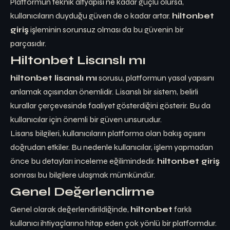
Platformun teknik altyapısı ne kadar güçlü olursa,
kullanıcıların duyduğu güven de o kadar artar.
hiltonbet
giriş
işleminin sorunsuz olması da bu güvenin bir
parçasıdır.
Hiltonbet Lisanslı mı
hiltonbet lisanslı mı
sorusu, platformun yasal yapısını
anlamak açısından önemlidir. Lisanslı bir sistem, belirli
kurallar çerçevesinde faaliyet gösterdiğini gösterir. Bu da
kullanıcılar için önemli bir güven unsurudur.
Lisans bilgileri, kullanıcıların platforma olan bakış açısını
doğrudan etkiler. Bu nedenle kullanıcılar, işlem yapmadan
önce bu detayları inceleme eğilimindedir.
hiltonbet giriş
sonrası bu bilgilere ulaşmak mümkündür.
Genel Değerlendirme
Genel olarak değerlendirildiğinde,
hiltonbet
farklı
kullanıcı ihtiyaçlarına hitap eden çok yönlü bir platformdur.