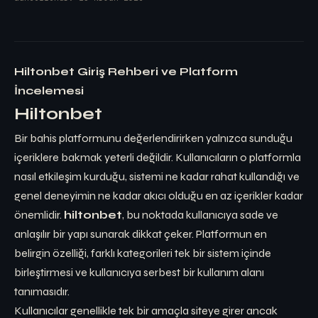
Hiltonbet Giriş Rehberi ve Platform
İncelemesi
Hiltonbet
Bir bahis platformunu değerlendirirken yalnızca sunduğu
içeriklere bakmak yeterli değildir. Kullanıcıların o platformla
nasıl etkileşim kurduğu, sistemi ne kadar rahat kullandığı ve
genel deneyimin ne kadar akıcı olduğu en az içerikler kadar
önemlidir.
hiltonbet
, bu noktada kullanıcıya sade ve
anlaşılır bir yapı sunarak dikkat çeker. Platformun en
belirgin özelliği, farklı kategorileri tek bir sistem içinde
birleştirmesi ve kullanıcıya serbest bir kullanım alanı
tanımasıdır.
Kullanıcılar genellikle tek bir amaçla siteye girer ancak