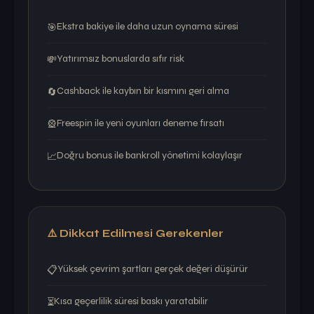
Ekstra bakiye ile daha uzun oynama süresi
🎯
Yatırımsız bonuslarda sıfır risk
💸
Cashback ile kaybın bir kısmını geri alma
🔄
Freespin ile yeni oyunları deneme fırsatı
🎡
Doğru bonus ile bankroll yönetimi kolaylaşır
📈
⚠️ Dikkat Edilmesi Gerekenler
Yüksek çevrim şartları gerçek değeri düşürür
📋
Kısa geçerlilik süresi baskı yaratabilir
⏳