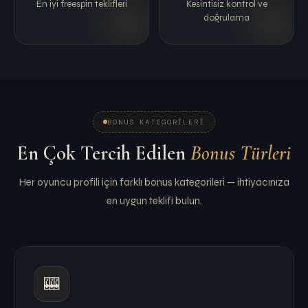
En iyi freespin teklifleri
Kesintisiz kontrol ve
doğrulama
BONUS KATEGORILERI
En Çok Tercih Edilen
Bonus Türleri
Her oyuncu profili için farklı bonus kategorileri — ihtiyacınıza
en uygun teklifi bulun.
🎰