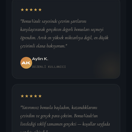
★★★★★
"BonusVault sayesinde çevrim şartlarını
karşılaştırarak gerçekten değerli bonusları seçmeyi
öğrendim. Artık en yüksek miktarlıya değil, en düşük
çevirimli olana bakıyorum."
Aylin K.
AK
DÜZENLI KULLANICI
★★★★★
"Yatırımsız bonusla başladım, kazandıklarımı
çevirdim ve gerçek para çektim. BonusVault'un
listelediği teklif tamamen gerçekti — koşullar sayfada