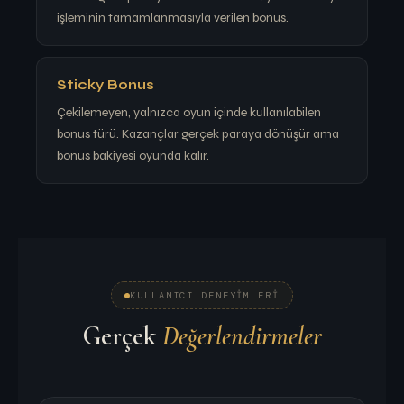
işleminin tamamlanmasıyla verilen bonus.
Sticky Bonus
Çekilemeyen, yalnızca oyun içinde kullanılabilen
bonus türü. Kazançlar gerçek paraya dönüşür ama
bonus bakiyesi oyunda kalır.
KULLANICI DENEYIMLERI
Gerçek
Değerlendirmeler