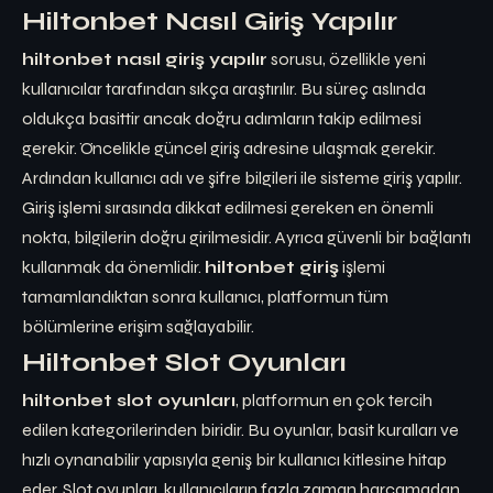
Hiltonbet Nasıl Giriş Yapılır
hiltonbet nasıl giriş yapılır
sorusu, özellikle yeni
kullanıcılar tarafından sıkça araştırılır. Bu süreç aslında
oldukça basittir ancak doğru adımların takip edilmesi
gerekir. Öncelikle güncel giriş adresine ulaşmak gerekir.
Ardından kullanıcı adı ve şifre bilgileri ile sisteme giriş yapılır.
Giriş işlemi sırasında dikkat edilmesi gereken en önemli
nokta, bilgilerin doğru girilmesidir. Ayrıca güvenli bir bağlantı
kullanmak da önemlidir.
hiltonbet giriş
işlemi
tamamlandıktan sonra kullanıcı, platformun tüm
bölümlerine erişim sağlayabilir.
Hiltonbet Slot Oyunları
hiltonbet slot oyunları
, platformun en çok tercih
edilen kategorilerinden biridir. Bu oyunlar, basit kuralları ve
hızlı oynanabilir yapısıyla geniş bir kullanıcı kitlesine hitap
eder. Slot oyunları, kullanıcıların fazla zaman harcamadan