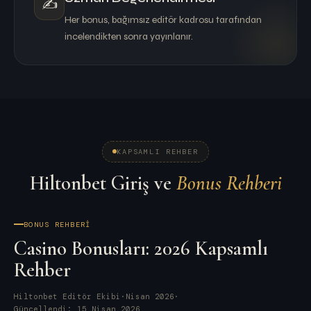
✍️
Her bonus, bağımsız editör kadrosu tarafından
incelendikten sonra yayınlanır.
KAPSAMLI REHBER
Hiltonbet Giriş ve
Bonus Rehberi
BONUS REHBERI
Casino Bonusları: 2026 Kapsamlı
Rehber
Hiltonbet Editör Ekibi
·
Nisan 2026
·
Güncellendi: 15 Nisan 2026