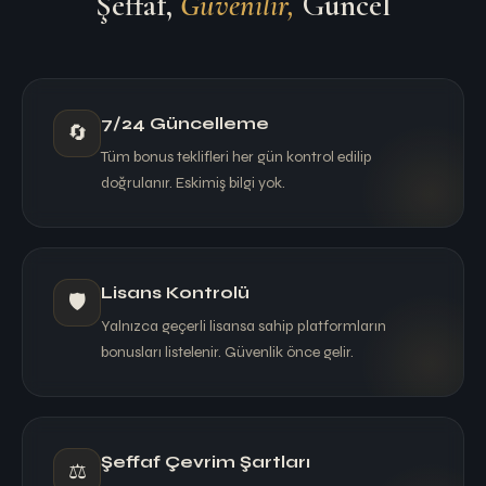
Şeffaf,
Güvenilir,
Güncel
7/24 Güncelleme
🔄
Tüm bonus teklifleri her gün kontrol edilip
doğrulanır. Eskimiş bilgi yok.
Lisans Kontrolü
🛡️
Yalnızca geçerli lisansa sahip platformların
bonusları listelenir. Güvenlik önce gelir.
Şeffaf Çevrim Şartları
⚖️