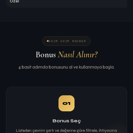
Özel
ADIM ADIM REHBER
Bonus
Nasıl Alınır?
4 basit adımda bonusunu al ve kullanmaya başla.
01
Bonus Seç
Listeden çevrim şartı ve değerine göre filtrele, ihtiyacına