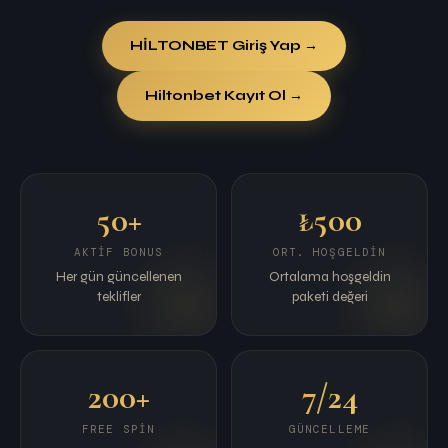
HİLTONBET Giriş Yap →
Hiltonbet Kayıt Ol →
50+
₺500
AKTIF BONUS
ORT. HOŞGELDIN
Her gün güncellenen
Ortalama hoşgeldin
teklifler
paketi değeri
200+
7/24
FREE SPIN
GÜNCELLEME