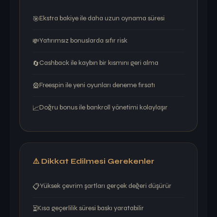
Ekstra bakiye ile daha uzun oynama süresi
🎯
Yatırımsız bonuslarda sıfır risk
💸
Cashback ile kaybın bir kısmını geri alma
🔄
Freespin ile yeni oyunları deneme fırsatı
🎡
Doğru bonus ile bankroll yönetimi kolaylaşır
📈
⚠️ Dikkat Edilmesi Gerekenler
Yüksek çevrim şartları gerçek değeri düşürür
📋
Kısa geçerlilik süresi baskı yaratabilir
⏳