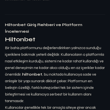
Hiltonbet Giriş Rehberi ve Platform
İncelemesi
Hiltonbet
Bir bahis platformunu değerlendirirken yalnızca sunduğu
içeriklere bakmak yeterli değildir. Kullanıcıların o platformla
nasıl etkileşim kurduğu, sistemi ne kadar rahat kullandığı ve
genel deneyimin ne kadar akıcı olduğu en az içerikler kadar
önemlidir.
hiltonbet
, bu noktada kullanıcıya sade ve
anlaşılır bir yapı sunarak dikkat çeker. Platformun en
belirgin özelliği, farklı kategorileri tek bir sistem içinde
birleştirmesi ve kullanıcıya serbest bir kullanım alanı
tanımasıdır.
Kullanıcılar genellikle tek bir amaçla siteye girer ancak