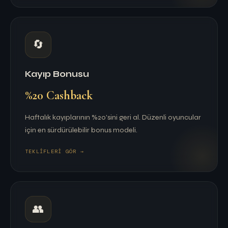
🔄
Kayıp Bonusu
%20 Cashback
Haftalık kayıplarının %20'sini geri al. Düzenli oyuncular
için en sürdürülebilir bonus modeli.
TEKLIFLERI GÖR →
👥