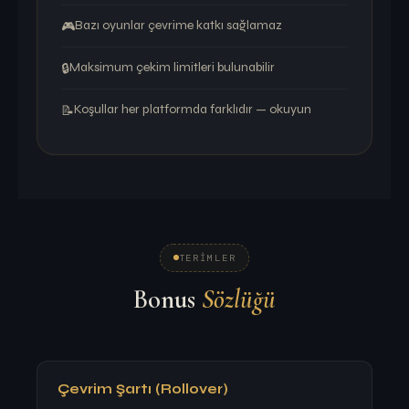
Bazı oyunlar çevrime katkı sağlamaz
🎮
Maksimum çekim limitleri bulunabilir
🔒
Koşullar her platformda farklıdır — okuyun
📝
TERIMLER
Bonus
Sözlüğü
Çevrim Şartı (Rollover)