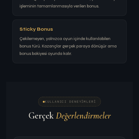
işleminin tamamlanmasıyla verilen bonus.
Sticky Bonus
Çekilemeyen, yalnızca oyun içinde kullanılabilen
bonus türü. Kazançlar gerçek paraya dönüşür ama
bonus bakiyesi oyunda kalır.
KULLANICI DENEYIMLERI
Gerçek
Değerlendirmeler