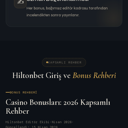
✍️
Her bonus, bağımsız editör kadrosu tarafından
incelendikten sonra yayınlanır.
KAPSAMLI REHBER
Hiltonbet Giriş ve
Bonus Rehberi
BONUS REHBERI
Casino Bonusları: 2026 Kapsamlı
Rehber
Hiltonbet Editör Ekibi
·
Nisan 2026
·
Güncellendi: 15 Nisan 2026