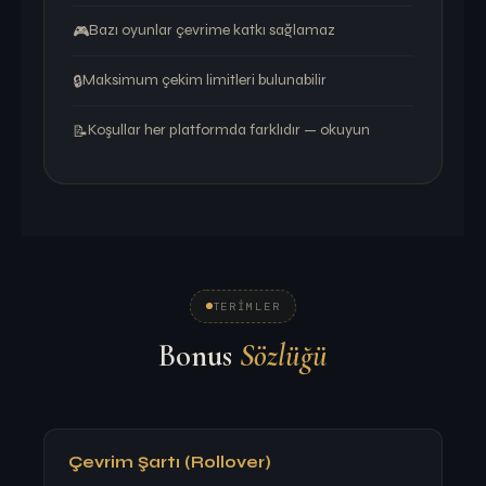
Bazı oyunlar çevrime katkı sağlamaz
🎮
Maksimum çekim limitleri bulunabilir
🔒
Koşullar her platformda farklıdır — okuyun
📝
TERIMLER
Bonus
Sözlüğü
Çevrim Şartı (Rollover)