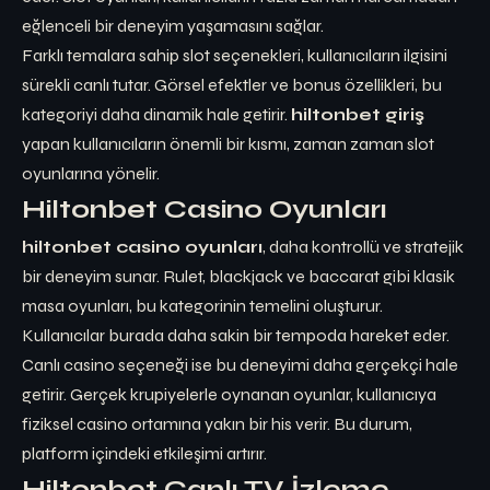
eğlenceli bir deneyim yaşamasını sağlar.
Farklı temalara sahip slot seçenekleri, kullanıcıların ilgisini
sürekli canlı tutar. Görsel efektler ve bonus özellikleri, bu
kategoriyi daha dinamik hale getirir.
hiltonbet giriş
yapan kullanıcıların önemli bir kısmı, zaman zaman slot
oyunlarına yönelir.
Hiltonbet Casino Oyunları
hiltonbet casino oyunları
, daha kontrollü ve stratejik
bir deneyim sunar. Rulet, blackjack ve baccarat gibi klasik
masa oyunları, bu kategorinin temelini oluşturur.
Kullanıcılar burada daha sakin bir tempoda hareket eder.
Canlı casino seçeneği ise bu deneyimi daha gerçekçi hale
getirir. Gerçek krupiyelerle oynanan oyunlar, kullanıcıya
fiziksel casino ortamına yakın bir his verir. Bu durum,
platform içindeki etkileşimi artırır.
Hiltonbet Canlı TV İzleme