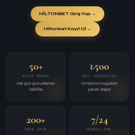
HİLTONBET Giriş Yap →
Hiltonbet Kayıt Ol →
50+
₺500
AKTIF BONUS
ORT. HOŞGELDIN
Her gün güncellenen
Ortalama hoşgeldin
teklifler
paketi değeri
200+
7/24
FREE SPIN
GÜNCELLEME