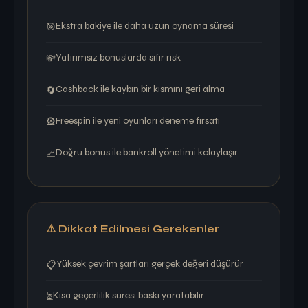
Ekstra bakiye ile daha uzun oynama süresi
🎯
Yatırımsız bonuslarda sıfır risk
💸
Cashback ile kaybın bir kısmını geri alma
🔄
Freespin ile yeni oyunları deneme fırsatı
🎡
Doğru bonus ile bankroll yönetimi kolaylaşır
📈
⚠️ Dikkat Edilmesi Gerekenler
Yüksek çevrim şartları gerçek değeri düşürür
📋
Kısa geçerlilik süresi baskı yaratabilir
⏳