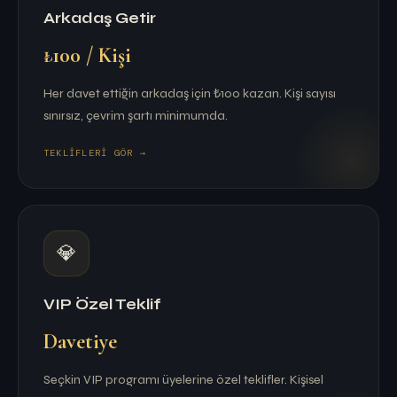
Arkadaş Getir
₺100 / Kişi
Her davet ettiğin arkadaş için ₺100 kazan. Kişi sayısı
sınırsız, çevrim şartı minimumda.
TEKLIFLERI GÖR →
💎
VIP Özel Teklif
Davetiye
Seçkin VIP programı üyelerine özel teklifler. Kişisel