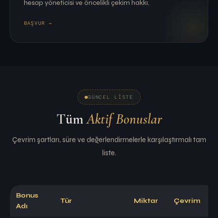
hesap yöneticisi ve öncelikli çekim hakkı.
BAŞVUR →
GÜNCEL LISTE
Tüm
Aktif Bonuslar
Çevrim şartları, süre ve değerlendirmelerle karşılaştırmalı tam
liste.
Bonus
Tür
Miktar
Çevrim
S
Adı