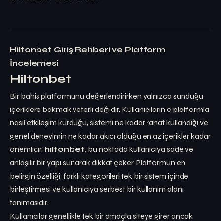
Hiltonbet Giriş Rehberi ve Platform
İncelemesi
Hiltonbet
Bir bahis platformunu değerlendirirken yalnızca sunduğu
içeriklere bakmak yeterli değildir. Kullanıcıların o platformla
nasıl etkileşim kurduğu, sistemi ne kadar rahat kullandığı ve
genel deneyimin ne kadar akıcı olduğu en az içerikler kadar
önemlidir.
hiltonbet
, bu noktada kullanıcıya sade ve
anlaşılır bir yapı sunarak dikkat çeker. Platformun en
belirgin özelliği, farklı kategorileri tek bir sistem içinde
birleştirmesi ve kullanıcıya serbest bir kullanım alanı
tanımasıdır.
Kullanıcılar genellikle tek bir amaçla siteye girer ancak