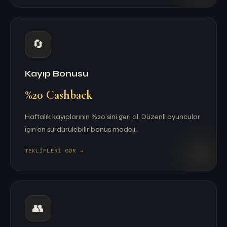
🔄
Kayıp Bonusu
%20 Cashback
Haftalık kayıplarının %20'sini geri al. Düzenli oyuncular
için en sürdürülebilir bonus modeli.
TEKLIFLERI GÖR →
👥