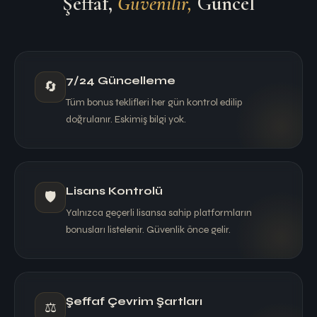
Şeffaf,
Güvenilir,
Güncel
7/24 Güncelleme
🔄
Tüm bonus teklifleri her gün kontrol edilip
doğrulanır. Eskimiş bilgi yok.
Lisans Kontrolü
🛡️
Yalnızca geçerli lisansa sahip platformların
bonusları listelenir. Güvenlik önce gelir.
Şeffaf Çevrim Şartları
⚖️