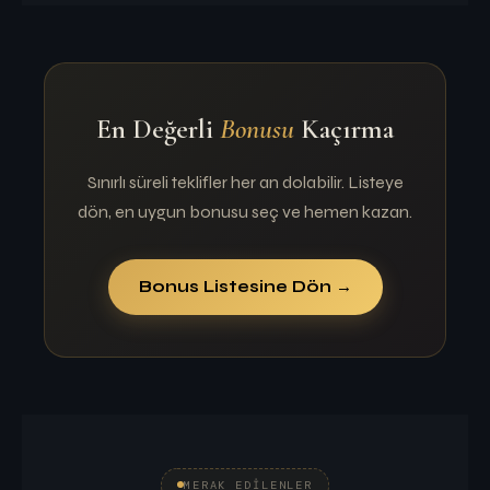
En Değerli
Bonusu
Kaçırma
Sınırlı süreli teklifler her an dolabilir. Listeye
dön, en uygun bonusu seç ve hemen kazan.
Bonus Listesine Dön →
MERAK EDILENLER